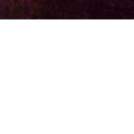
Здравствуйте, дорогие друзья и колле
Для меня большая радость — приветс
нашей компании. «ЭкоАльянс» — это 
дело, в которое каждый из нас вклад