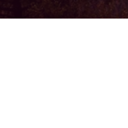
ги!
твовать вас на сайте
не просто бизнес, это
ывает частичку души.