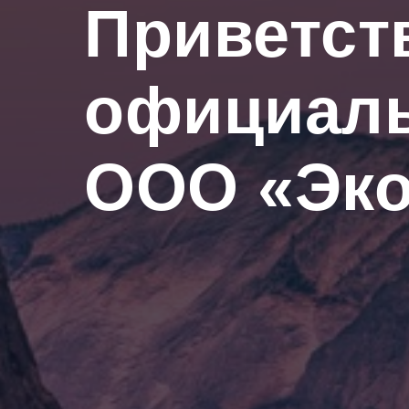
Приветст
официаль
ООО «Эк