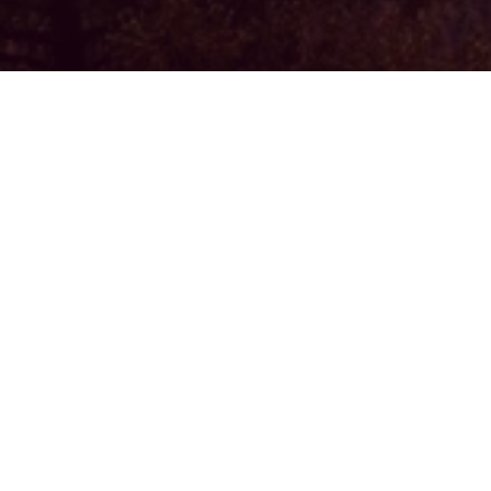
ги!
твовать вас на сайте
не просто бизнес, это
ывает частичку души.