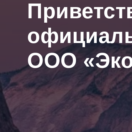
Приветст
официаль
ООО «Эк