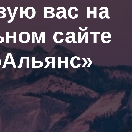
вую вас на
ном сайте
оАльянс»