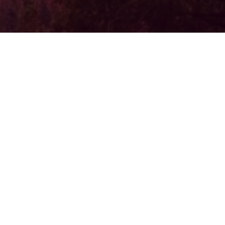
Здравствуйте, дорогие друзья и колле
Для меня большая радость — приветс
нашей компании. «ЭкоАльянс» — это 
дело, в которое каждый из нас вклад