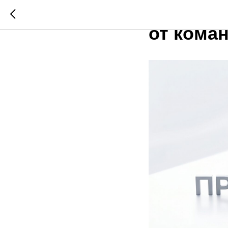
Поздрав
от кома