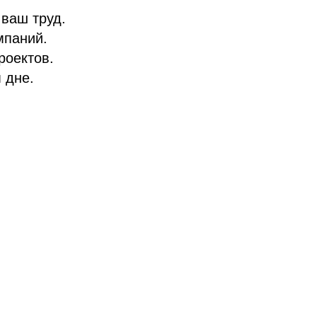
 ваш труд.
мпаний.
роектов.
 дне.