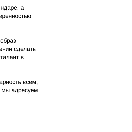
ндаре, а
веренностью
 образ
ении сделать
талант в
арность всем,
о, мы адресуем