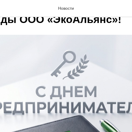
ление с Днём предприн
Новости
нды ООО «ЭкоАльянс»!